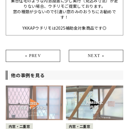
集合住宅のような内窓設置に少し奥行（見込み寸法）が足
りない場合、ウチリモご提案しております。
窓の種類が少ないので引違い窓のみのおうちにお勧めで
す！
YKKAPウチリモは2025補助金対象商品です◎
« PREV
NEXT »
他の事例を見る
内窓・二重窓
内窓・二重窓