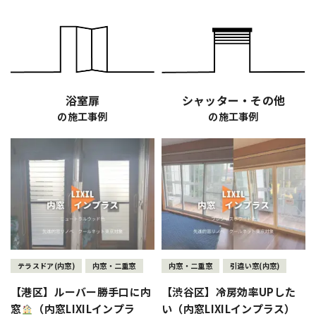
浴室扉
シャッター・その他
の施工事例
の施工事例
テラスドア(内窓)
内窓・二重窓
内窓・二重窓
引違い窓(内窓)
【港区】ルーバー勝手口に内
【渋谷区】冷房効率UPした
窓
（内窓LIXILインプラ
い（内窓LIXILインプラス）