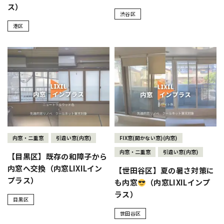
ス）
渋谷区
港区
内窓・二重窓
引違い窓(内窓)
FIX窓(開かない窓)(内窓)
内窓・二重窓
引違い窓(内窓)
【目黒区】既存の和障子から
内窓へ交換（内窓LIXILイン
【世田谷区】夏の暑さ対策に
プラス）
も内窓
（内窓LIXILインプ
ラス）
目黒区
世田谷区