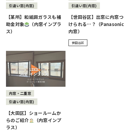
引違い窓(内窓)
引違い窓(内窓)
【某所】和紙調ガラスも補
【世田谷区】出窓に内窓つ
助金対象
（内窓インプラ
けられる…？（Panasonic
ス）
内窓）
世田谷区
内窓・二重窓
引違い窓(内窓)
【大田区】ショールームか
らのご紹介
（内窓インプ
ラス）