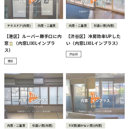
テラスドア(内窓)
内窓・二重窓
内窓・二重窓
引違い窓(内窓)
【港区】ルーバー勝手口に内
【渋谷区】冷房効率UPした
窓
（内窓LIXILインプラ
い（内窓LIXILインプラス）
ス）
渋谷区
港区
内窓・二重窓
引違い窓(内窓)
FIX窓(開かない窓)(内窓)