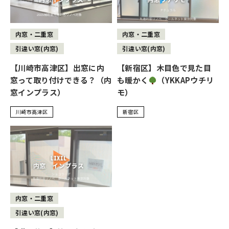
内窓・二重窓
内窓・二重窓
引違い窓(内窓)
引違い窓(内窓)
【川崎市高津区】出窓に内
【新宿区】木目色で見た目
窓って取り付けできる？（内
も暖かく
（YKKAPウチリ
窓インプラス）
モ）
川崎市高津区
新宿区
内窓・二重窓
引違い窓(内窓)