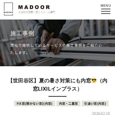
施工事例
弊社で提供しているサービスの施工事例をご紹介い
たします。
【世田谷区】夏の暑さ対策にも内窓
（内
窓LIXILインプラス）
FIX窓(開かない窓)(内窓)
内窓・二重窓
引違い窓(内窓)
2026.02.10