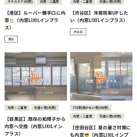
テラスドア(内窓)
内窓・二重窓
内窓・二重窓
引違い窓(内窓)
【港区】ルーバー勝手口に内
【渋谷区】冷房効率UPした
窓
（内窓LIXILインプラ
い（内窓LIXILインプラス）
ス）
渋谷区
港区
内窓・二重窓
引違い窓(内窓)
FIX窓(開かない窓)(内窓)
内窓・二重窓
引違い窓(内窓)
【目黒区】既存の和障子から
内窓へ交換（内窓LIXILイン
【世田谷区】夏の暑さ対策に
プラス）
も内窓
（内窓LIXILインプ