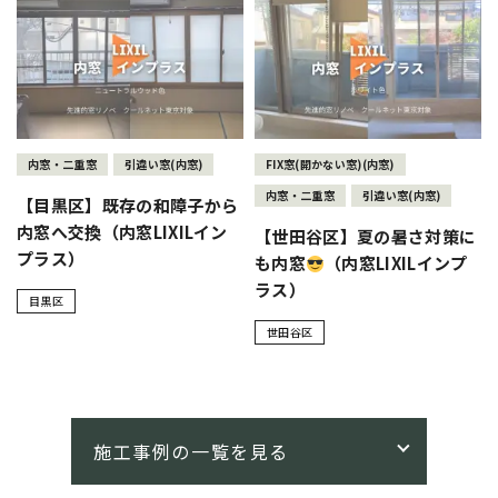
内窓・二重窓
引違い窓(内窓)
FIX窓(開かない窓)(内窓)
内窓・二重窓
引違い窓(内窓)
【目黒区】既存の和障子から
内窓へ交換（内窓LIXILイン
【世田谷区】夏の暑さ対策に
プラス）
も内窓
（内窓LIXILインプ
ラス）
目黒区
世田谷区