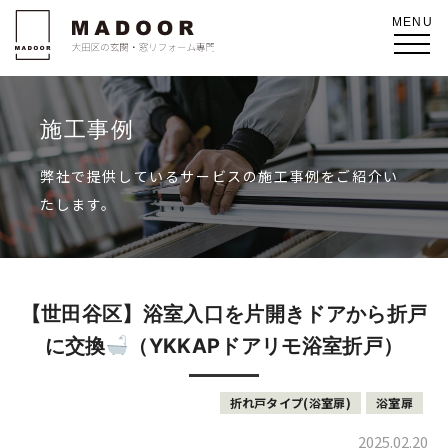
施工事例
弊社で提供しているサービスの施工事例をご紹介い
たします。
【世田谷区】浴室入口を片開きドアから折戸
に交換
（YKKAPドアリモ浴室折戸）
折れ戸タイプ(浴室扉)
浴室扉
2025.02.20