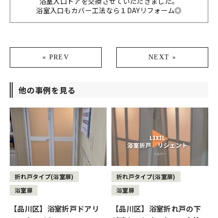
浴室入口ドアを交換させていただきました。
浴室入口もカバー工法なら１DAYリフォーム◎
« PREV
NEXT »
他の事例を見る
折れ戸タイプ(浴室扉)
折れ戸タイプ(浴室扉)
浴室扉
浴室扉
【品川区】浴室折戸ドアリ
【品川区】浴室折れ戸の下