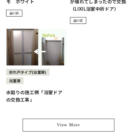
モ ホワイト
が壊れてしまったので交換
（LIXIL浴室中折ドア）
品川区
品川区
折れ戸タイプ(浴室扉)
浴室扉
水廻りの施工例「浴室ドア
の交換工事」
View More