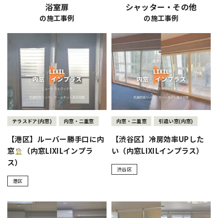
浴室扉
シャッター・その他
の施工事例
の施工事例
テラスドア(内窓)
内窓・二重窓
内窓・二重窓
引違い窓(内窓)
【港区】ルーバー勝手口に内
【渋谷区】冷房効率UPした
窓
（内窓LIXILインプラ
い（内窓LIXILインプラス）
ス）
渋谷区
港区