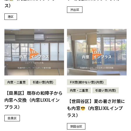
ス）
渋谷区
港区
内窓・二重窓
引違い窓(内窓)
FIX窓(開かない窓)(内窓)
内窓・二重窓
引違い窓(内窓)
【目黒区】既存の和障子から
内窓へ交換（内窓LIXILイン
【世田谷区】夏の暑さ対策に
プラス）
も内窓
（内窓LIXILインプ
ラス）
目黒区
世田谷区