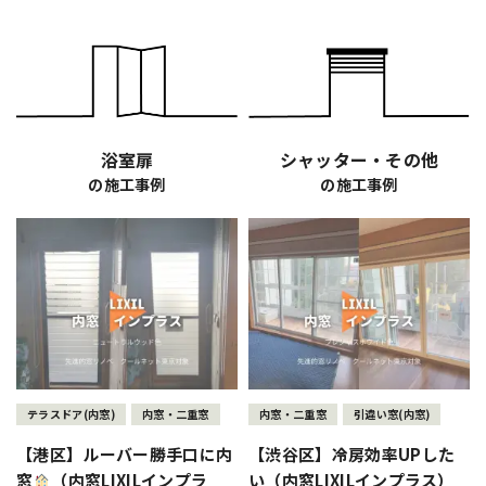
浴室扉
シャッター・その他
の施工事例
の施工事例
テラスドア(内窓)
内窓・二重窓
内窓・二重窓
引違い窓(内窓)
【港区】ルーバー勝手口に内
【渋谷区】冷房効率UPした
窓
（内窓LIXILインプラ
い（内窓LIXILインプラス）