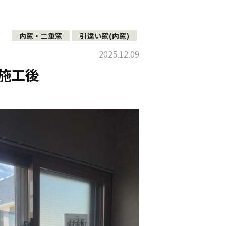
内窓・二重窓
引違い窓(内窓)
2025.12.09
施工後