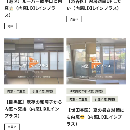
【港区】ルーバー勝手口に内
【渋谷区】冷房効率UPした
窓
（内窓LIXILインプラ
い（内窓LIXILインプラス）
ス）
渋谷区
港区
内窓・二重窓
引違い窓(内窓)
FIX窓(開かない窓)(内窓)
内窓・二重窓
引違い窓(内窓)
【目黒区】既存の和障子から
内窓へ交換（内窓LIXILイン
【世田谷区】夏の暑さ対策に
プラス）
も内窓
（内窓LIXILインプ
ラス）
目黒区