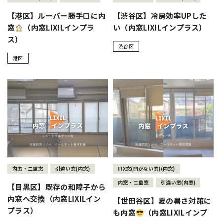
【港区】ルーバー勝手口に内
【渋谷区】冷房効率UPした
窓
（内窓LIXILインプラ
い（内窓LIXILインプラス）
ス）
渋谷区
港区
内窓・二重窓
引違い窓(内窓)
FIX窓(開かない窓)(内窓)
内窓・二重窓
引違い窓(内窓)
【目黒区】既存の和障子から
内窓へ交換（内窓LIXILイン
【世田谷区】夏の暑さ対策に
プラス）
も内窓
（内窓LIXILインプ