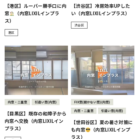
【港区】ルーバー勝手口に内
【渋谷区】冷房効率UPした
窓
（内窓LIXILインプラ
い（内窓LIXILインプラス）
ス）
渋谷区
港区
内窓・二重窓
引違い窓(内窓)
FIX窓(開かない窓)(内窓)
内窓・二重窓
引違い窓(内窓)
【目黒区】既存の和障子から
内窓へ交換（内窓LIXILイン
【世田谷区】夏の暑さ対策に
プラス）
も内窓
（内窓LIXILインプ
ラス）