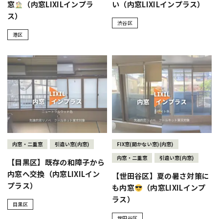
窓
（内窓LIXILインプラ
い（内窓LIXILインプラス）
ス）
渋谷区
港区
内窓・二重窓
引違い窓(内窓)
FIX窓(開かない窓)(内窓)
内窓・二重窓
引違い窓(内窓)
【目黒区】既存の和障子から
内窓へ交換（内窓LIXILイン
【世田谷区】夏の暑さ対策に
プラス）
も内窓
（内窓LIXILインプ
ラス）
目黒区
世田谷区