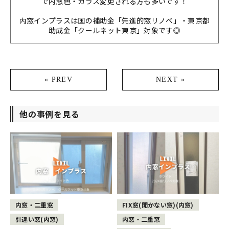
で内窓色・ガラス変更される方も多いです！
内窓インプラスは国の補助金「先進的窓リノベ」・東京都
助成金「クールネット東京」対象です◎
« PREV
NEXT »
他の事例を見る
内窓・二重窓
FIX窓(開かない窓)(内窓)
引違い窓(内窓)
内窓・二重窓