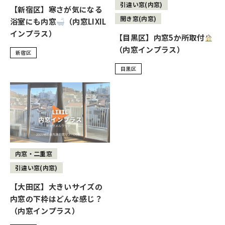
引違い窓(内窓)
【新宿区】寒さが気になる
開き窓(内窓)
浴室にも内窓
（内窓LIXIL
インプラス）
【目黒区】内窓5か所取付
（内窓インプラス）
新宿区
目黒区
内窓・二重窓
引違い窓(内窓)
【大田区】大きいサイズの
内窓の下枠はどんな感じ？
（内窓インプラス）