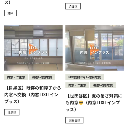
ス）
渋谷区
港区
内窓・二重窓
引違い窓(内窓)
FIX窓(開かない窓)(内窓)
内窓・二重窓
引違い窓(内窓)
【目黒区】既存の和障子から
内窓へ交換（内窓LIXILイン
【世田谷区】夏の暑さ対策に
プラス）
も内窓
（内窓LIXILインプ
ラス）
目黒区
世田谷区