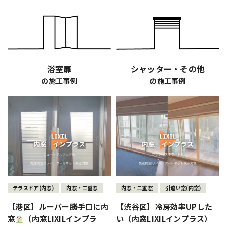
浴室扉
シャッター・その他
の施工事例
の施工事例
テラスドア(内窓)
内窓・二重窓
内窓・二重窓
引違い窓(内窓)
【港区】ルーバー勝手口に内
【渋谷区】冷房効率UPした
窓
（内窓LIXILインプラ
い（内窓LIXILインプラス）