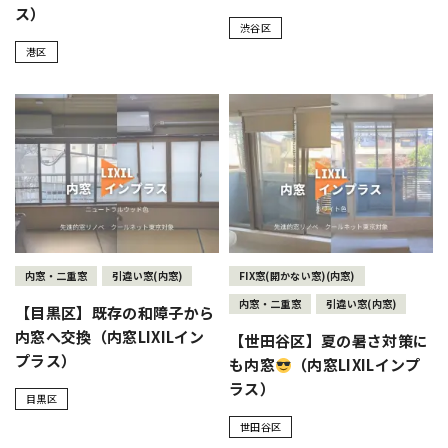
ス）
渋谷区
港区
内窓・二重窓
引違い窓(内窓)
FIX窓(開かない窓)(内窓)
内窓・二重窓
引違い窓(内窓)
【目黒区】既存の和障子から
内窓へ交換（内窓LIXILイン
【世田谷区】夏の暑さ対策に
プラス）
も内窓
（内窓LIXILインプ
ラス）
目黒区
世田谷区