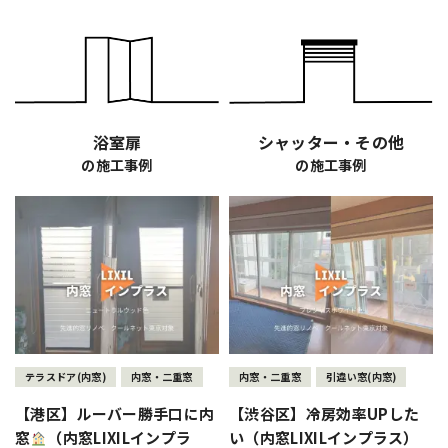
浴室扉
シャッター・その他
の施工事例
の施工事例
テラスドア(内窓)
内窓・二重窓
内窓・二重窓
引違い窓(内窓)
【港区】ルーバー勝手口に内
【渋谷区】冷房効率UPした
窓
（内窓LIXILインプラ
い（内窓LIXILインプラス）