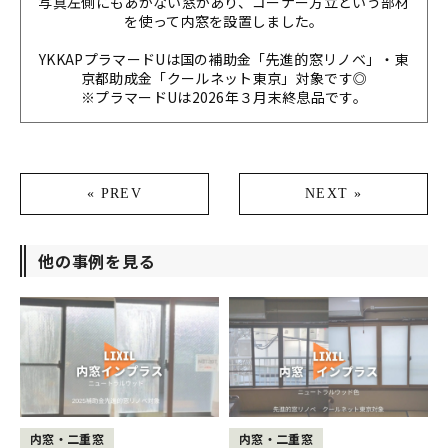
写真左側にもあかない窓があり、コーナー方立という部材
を使って内窓を設置しました。
YKKAPプラマードUは国の補助金「先進的窓リノベ」・東
京都助成金「クールネット東京」対象です◎
※プラマードUは2026年３月末終息品です。
« PREV
NEXT »
他の事例を見る
内窓・二重窓
内窓・二重窓