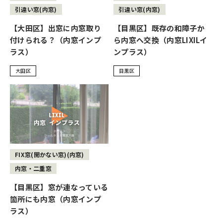
引違い窓(内窓)
引違い窓(内窓)
【大田区】出窓に内窓取り
【目黒区】既存の和障子か
付けられる？（内窓インプ
ら内窓へ交換（内窓LIXILイ
ラス）
ンプラス）
大田区
目黒区
FIX窓(開かない窓)(内窓)
内窓・二重窓
【目黒区】窓が連なっている
箇所にも内窓（内窓インプ
ラス）