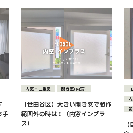
内窓・二重窓
開き窓(内窓)
F
内
す
【世田谷区】大きい開き窓で製作
開
お手
範囲外の時は！（内窓インプラ
ス）
【