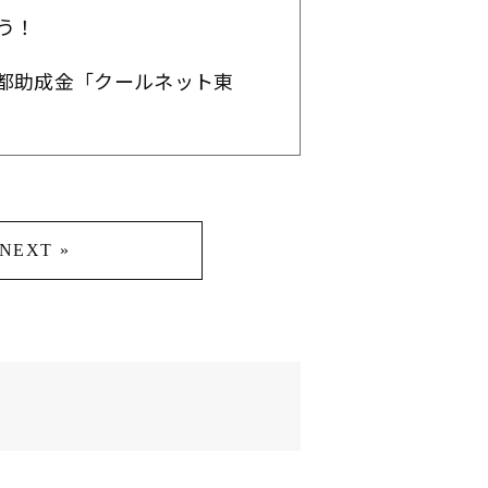
う！
都助成金「クールネット東
NEXT »