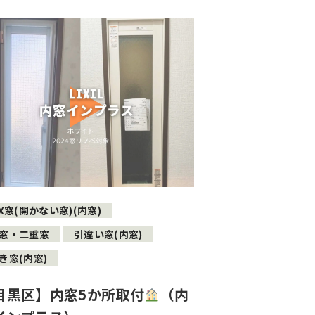
IX窓(開かない窓)(内窓)
窓・二重窓
引違い窓(内窓)
き窓(内窓)
目黒区】内窓5か所取付
（内