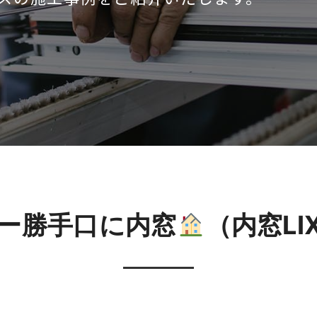
ー勝手口に内窓
（内窓LI