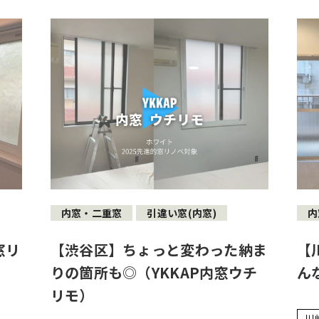
内窓・二重窓
引違い窓(内窓)
内
窓リ
【渋谷区】ちょっと変わった納ま
【
）
りの箇所も◎（YKKAP内窓ウチ
ん
リモ）
川