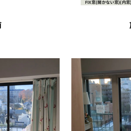
FIX窓(開かない窓)(内窓
前