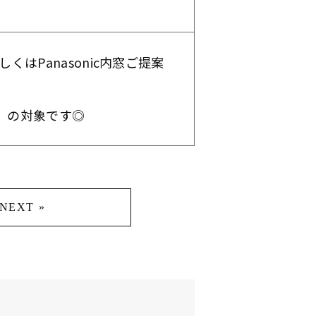
はPanasonic内窓ご提案
京」の対象です◎
NEXT »