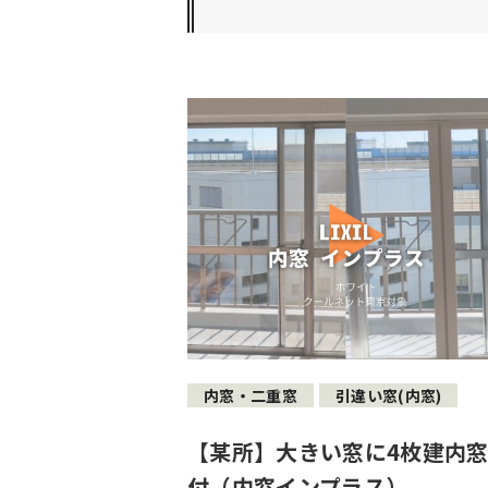
内窓・二重窓
引違い窓(内窓)
【某所】大きい窓に4枚建内
付（内窓インプラス）