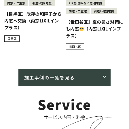
内窓・二重窓
引違い窓(内窓)
FIX窓(開かない窓)(内窓)
内窓・二重窓
引違い窓(内窓)
【目黒区】既存の和障子から
内窓へ交換（内窓LIXILイン
【世田谷区】夏の暑さ対策に
プラス）
も内窓
（内窓LIXILインプ
ラス）
目黒区
世田谷区
Service
サービス内容・料金