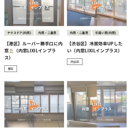
テラスドア(内窓)
内窓・二重窓
内窓・二重窓
引違い窓(内窓)
【港区】ルーバー勝手口に内
【渋谷区】冷房効率UPした
窓
（内窓LIXILインプラ
い（内窓LIXILインプラス）
ス）
渋谷区
港区