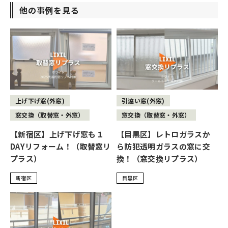
他の事例を見る
上げ下げ窓(外窓)
引違い窓(外窓)
窓交換（取替窓・外窓）
窓交換（取替窓・外窓）
【新宿区】上げ下げ窓も１
【目黒区】レトロガラスか
DAYリフォーム！（取替窓リ
ら防犯透明ガラスの窓に交
プラス）
換！（窓交換リプラス）
新宿区
目黒区