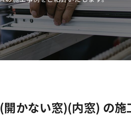
窓(開かない窓)(内窓) の