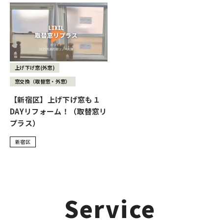
上げ下げ窓(外窓)
窓交換（取替窓・外窓）
【新宿区】上げ下げ窓も１
DAYリフォーム！（取替窓リ
プラス）
新宿区
Service