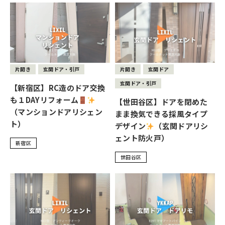
片開き
玄関ドア・引戸
片開き
玄関ドア
玄関ドア・引戸
【新宿区】RC造のドア交換
も１DAYリフォーム
【世田谷区】ドアを閉めた
（マンションドアリシェン
まま換気できる採風タイプ
ト）
デザイン
（玄関ドアリシ
ェント防火戸）
新宿区
世田谷区