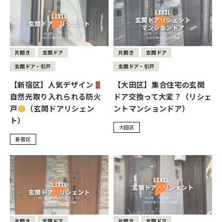
片開き
玄関ドア
片開き
玄関ドア
玄関ドア・引戸
玄関ドア・引戸
【新宿区】人気デザイン
【大田区】集合住宅の玄関
自然光取り入れられる防火
ドア交換って大変？（リシェ
戸
（玄関ドアリシェン
ントマンションドア）
ト）
大田区
新宿区
片開き
玄関ドア
片開き
玄関ドア