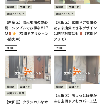
片開き
玄関ドア
片開き
玄関ドア
玄関ドア・引戸
玄関ドア・引戸
【新宿区】防火地域の方必
【大田区】玄関ドアを閉め
見！シンプルでお得なM17
たまま換気できるデザイン
型
（玄関ドアリシェン
は防犯対策にも
（玄関ド
ト防火戸）
アリモ）
新宿区
大田区
片開き
玄関ドア
片開き
玄関ドア
玄関ドア・引戸
【大田区】ちょっと段差が
ある玄関ドアもカバー工法
【大田区】クラシカルな木