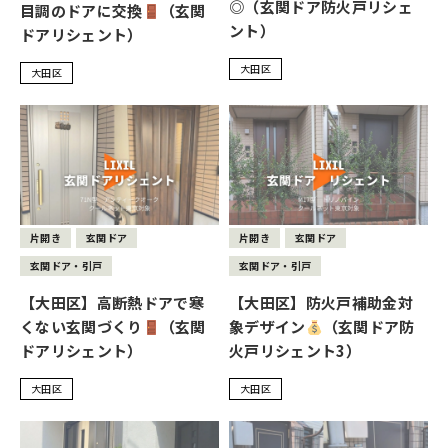
◎（玄関ドア防火戸リシェ
目調のドアに交換
（玄関
ント）
ドアリシェント）
大田区
大田区
片開き
玄関ドア
片開き
玄関ドア
玄関ドア・引戸
玄関ドア・引戸
【大田区】高断熱ドアで寒
【大田区】防火戸補助金対
くない玄関づくり
（玄関
象デザイン
（玄関ドア防
ドアリシェント）
火戸リシェント3）
大田区
大田区