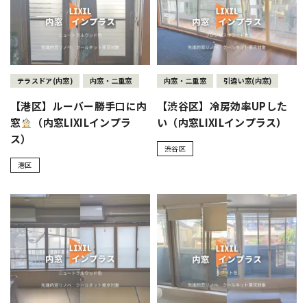
テラスドア(内窓)
内窓・二重窓
内窓・二重窓
引違い窓(内窓)
【港区】ルーバー勝手口に内
【渋谷区】冷房効率UPした
窓
（内窓LIXILインプラ
い（内窓LIXILインプラス）
ス）
渋谷区
港区