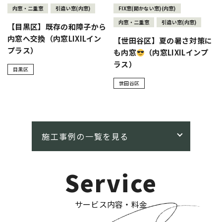
内窓・二重窓
引違い窓(内窓)
FIX窓(開かない窓)(内窓)
内窓・二重窓
引違い窓(内窓)
【目黒区】既存の和障子から
内窓へ交換（内窓LIXILイン
【世田谷区】夏の暑さ対策に
プラス）
も内窓
（内窓LIXILインプ
ラス）
目黒区
世田谷区
Service
サービス内容・料金