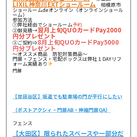
LIXIL神奈川EXTショールーム
相模原市
ショールームdeオンライン（オンラインショール
ーム）
参加方法
①弊社経由でショールーム
予約
翌月上旬QUOカードPay2000
②御見積→
円分プレゼント
8月上旬QUOカードPay5000
③ご契約⇒
円分プレゼント
～オススメ商品 防犯対策商品～
門扉・フェンス・宅配ボックスは弊社１DAYリフ
ォーム実績あり
門扉
【世田谷区】坂道でも駐車場の門が平行にしたい
（ポストアクシィ・門扉AB・伸縮門扉QA）
フェンス
【大田区】限られたスペースや一部分だ