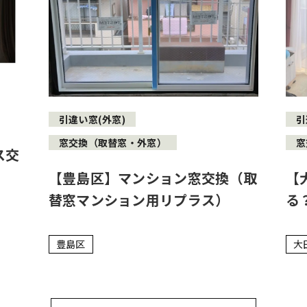
引違い窓(外窓)
引
窓交換（取替窓・外窓）
窓
ス交
【豊島区】マンション窓交換（取
【
替窓マンション用リプラス）
る
豊島区
大