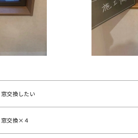
窓交換したい
窓交換×４