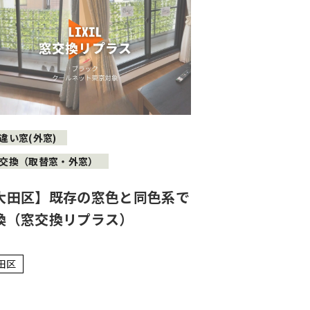
違い窓(外窓)
交換（取替窓・外窓）
大田区】既存の窓色と同色系で
換（窓交換リプラス）
田区