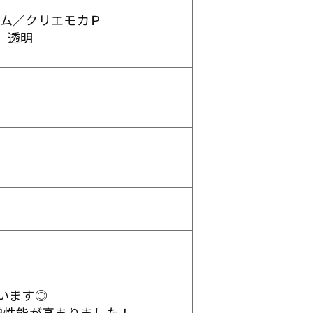
タム／クリエモカＰ
 透明
います◎
熱性能が高まりました！