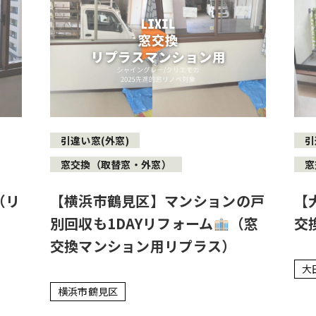
引違い窓(外窓)
引
窓交換（取替窓・外窓）
窓
（リ
【横浜市鶴見区】マンションの戸
【
別回収も1DAYリフォーム
（窓
交
交換マンション用リプラス）
大
横浜市鶴見区