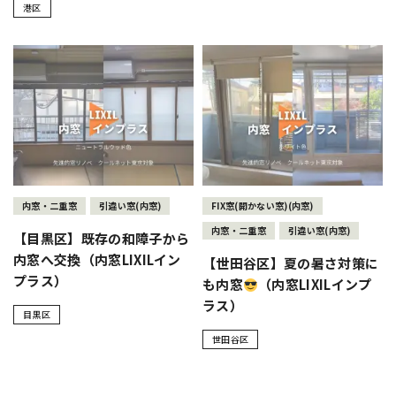
港区
内窓・二重窓
引違い窓(内窓)
FIX窓(開かない窓)(内窓)
内窓・二重窓
引違い窓(内窓)
【目黒区】既存の和障子から
内窓へ交換（内窓LIXILイン
【世田谷区】夏の暑さ対策に
プラス）
も内窓
（内窓LIXILインプ
ラス）
目黒区
世田谷区