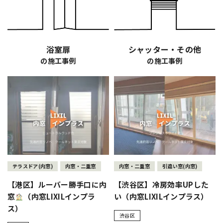
浴室扉
シャッター・その他
の施工事例
の施工事例
テラスドア(内窓)
内窓・二重窓
内窓・二重窓
引違い窓(内窓)
【港区】ルーバー勝手口に内
【渋谷区】冷房効率UPした
窓
（内窓LIXILインプラ
い（内窓LIXILインプラス）
ス）
渋谷区