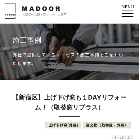
施工事例
弊社で提供しているサービスの施工事例をご紹介い
たします。
【新宿区】上げ下げ窓も１DAYリフォー
ム！（取替窓リプラス）
上げ下げ窓(外窓)
窓交換（取替窓・外窓）
2025.01.07