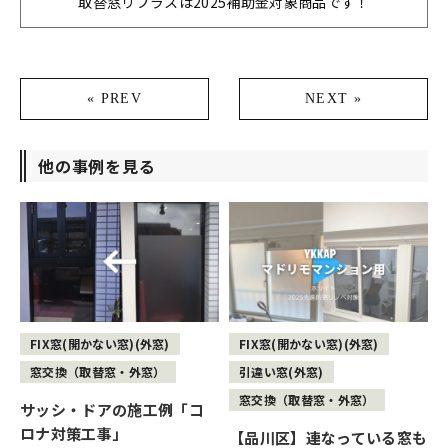
取替窓リプラスは2025補助金対象商品です！
« PREV
NEXT »
他の事例を見る
FIX窓(開かない窓)(外窓)
FIX窓(開かない窓)(外窓)
窓交換（取替窓・外窓）
引違い窓(外窓)
窓交換（取替窓・外窓）
サッシ・ドアの施工例「コ
ロナ対策工事」
【品川区】連なっている窓も