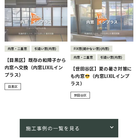
内窓・二重窓
引違い窓(内窓)
FIX窓(開かない窓)(内窓)
内窓・二重窓
引違い窓(内窓)
【目黒区】既存の和障子から
内窓へ交換（内窓LIXILイン
【世田谷区】夏の暑さ対策に
プラス）
も内窓
（内窓LIXILインプ
ラス）
目黒区
世田谷区