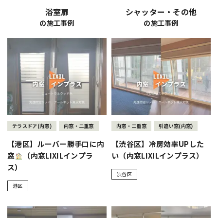
浴室扉
シャッター・その他
の施工事例
の施工事例
テラスドア(内窓)
内窓・二重窓
内窓・二重窓
引違い窓(内窓)
【港区】ルーバー勝手口に内
【渋谷区】冷房効率UPした
窓
（内窓LIXILインプラ
い（内窓LIXILインプラス）
ス）
渋谷区
港区