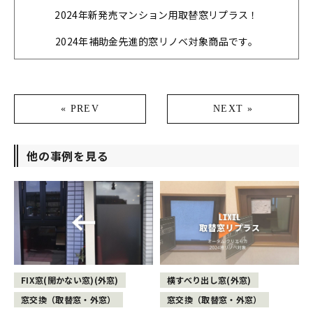
2024年新発売マンション用取替窓リプラス！
2024年補助金先進的窓リノベ対象商品です。
« PREV
NEXT »
他の事例を見る
FIX窓(開かない窓)(外窓)
横すべり出し窓(外窓)
窓交換（取替窓・外窓）
窓交換（取替窓・外窓）