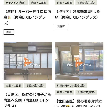
テラスドア(内窓)
内窓・二重窓
内窓・二重窓
引違い窓(内窓)
【港区】ルーバー勝手口に内
【渋谷区】冷房効率UPした
窓
（内窓LIXILインプラ
い（内窓LIXILインプラス）
ス）
渋谷区
港区
内窓・二重窓
引違い窓(内窓)
FIX窓(開かない窓)(内窓)
内窓・二重窓
引違い窓(内窓)
【目黒区】既存の和障子から
内窓へ交換（内窓LIXILイン
【世田谷区】夏の暑さ対策に
プラス）
も内窓
（内窓LIXILインプ