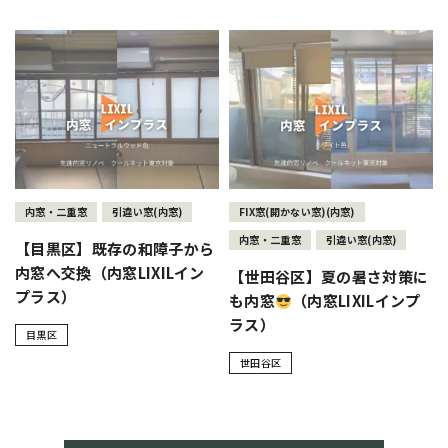
内窓・二重窓
引違い窓(内窓)
FIX窓(開かない窓)(内窓)
内窓・二重窓
引違い窓(内窓)
【目黒区】既存の和障子から
内窓へ交換（内窓LIXILイン
【世田谷区】夏の暑さ対策に
プラス）
も内窓
（内窓LIXILインプ
ラス）
目黒区
世田谷区