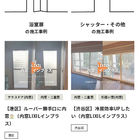
浴室扉
シャッター・その他
の施工事例
の施工事例
テラスドア(内窓)
内窓・二重窓
内窓・二重窓
引違い窓(内窓)
【港区】ルーバー勝手口に内
【渋谷区】冷房効率UPした
窓
（内窓LIXILインプラ
い（内窓LIXILインプラス）
ス）
渋谷区
港区